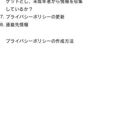
ゲットとし、未成年者から情報を収集
しているか？
プライバシーポリシーの更新
連絡先情報
プライバシーポリシーの作成方法
について、詳しくは
こちら
をご覧
ください。
ここで提供されている説明および情報
は、あくまでも一般的な説明、情報お
よびサンプルとなります。また、法的
助言、または実際の対策に関する勧告
ではありません。プライバシーポリシ
ーの作成についてより理解し、サポー
トを受けるためには専門家の法的助言
を求めることをお勧めします。